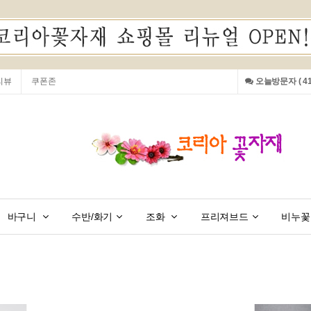
리뷰
쿠폰존
오늘방문자 ( 413
바구니
수반/화기
조화
프리져브드
비누꽃