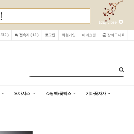
1day close
72 )
접속자 ( 12 )
로그인
회원가입
마이쇼핑
장바구니 0
오아시스
쇼핑백/꽃박스
기타꽃자재