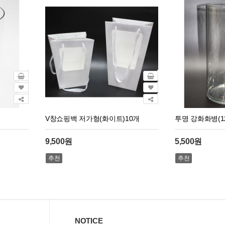
V창쇼핑백 저가형(화이트)10개
투명 강화화병(12
9,500원
5,500원
추천
추천
NOTICE