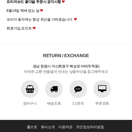
프리저브드 꽃다발 주문시 공지사항
8월14일 택배 없는 날
코리아 꽃자재는 항상 최선을 다하겠습니다.
회원가입,포인트
RETURN / EXCHANGE
경남 창원시 마산회원구 북성로 440(두척동)
자세한 교환·반품절차 안내는 상품하단을 참고해주세요
장바구니
배송조회
1:1문의
주문조회
홈으로
회사소개
이용약관
개인정보처리방침