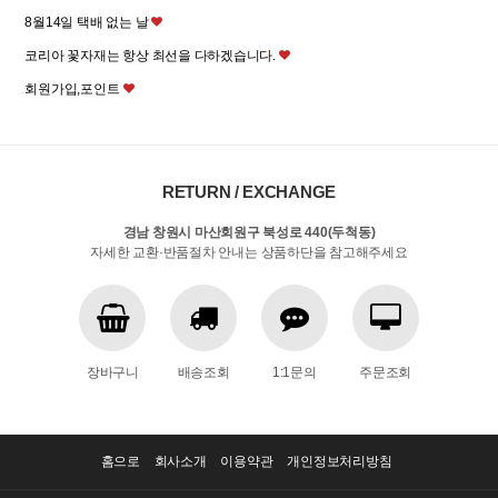
8월14일 택배 없는 날
코리아 꽃자재는 항상 최선을 다하겠습니다.
회원가입,포인트
RETURN / EXCHANGE
경남 창원시 마산회원구 북성로 440(두척동)
자세한 교환·반품절차 안내는 상품하단을 참고해주세요
장바구니
배송조회
1:1문의
주문조회
홈으로
회사소개
이용약관
개인정보처리방침