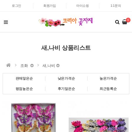
로그인
회원가입
마이쇼핑
1:1문의
0
새,나비 상품리스트
조화
새,나비
판매많은순
낮은가격순
높은가격순
평점높은순
후기많은순
최근등록순