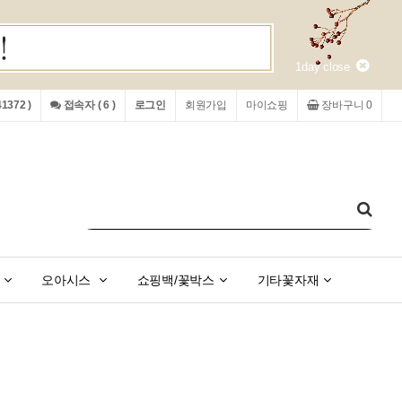
1day close
372 )
접속자 ( 6 )
로그인
회원가입
마이쇼핑
장바구니 0
오아시스
쇼핑백/꽃박스
기타꽃자재