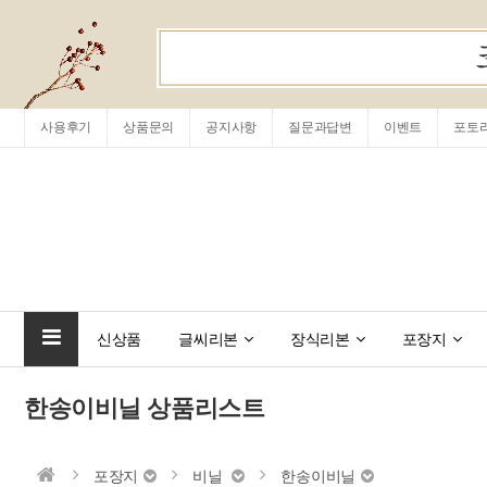
사용후기
상품문의
공지사항
질문과답변
이벤트
포토
신상품
글씨리본
장식리본
포장지
한송이비닐 상품리스트
포장지
비닐
한송이비닐