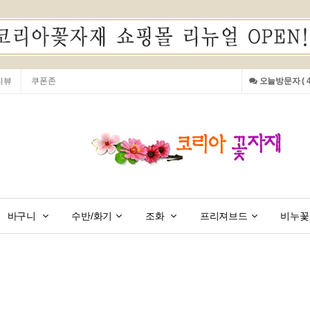
리뷰
쿠폰존
오늘방문자 ( 41
바구니
수반/화기
조화
프리져브드
비누꽃