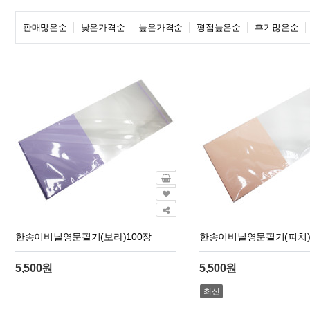
판매많은순
낮은가격순
높은가격순
평점높은순
후기많은순
한송이비닐영문필기(보라)100장
한송이비닐영문필기(피치)
5,500원
5,500원
최신