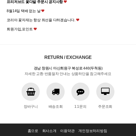
프리저브드 꽃다발 주문시 공지사항
8월14일 택배 없는 날
코리아 꽃자재는 항상 최선을 다하겠습니다.
회원가입,포인트
RETURN / EXCHANGE
경남 창원시 마산회원구 북성로 440(두척동)
자세한 교환·반품절차 안내는 상품하단을 참고해주세요
장바구니
배송조회
1:1문의
주문조회
홈으로
회사소개
이용약관
개인정보처리방침