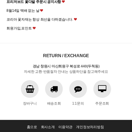
프리저브드 꽃다발 주문시 공지사항
8월14일 택배 없는 날
코리아 꽃자재는 항상 최선을 다하겠습니다.
회원가입,포인트
RETURN / EXCHANGE
경남 창원시 마산회원구 북성로 440(두척동)
자세한 교환·반품절차 안내는 상품하단을 참고해주세요
장바구니
배송조회
1:1문의
주문조회
홈으로
회사소개
이용약관
개인정보처리방침