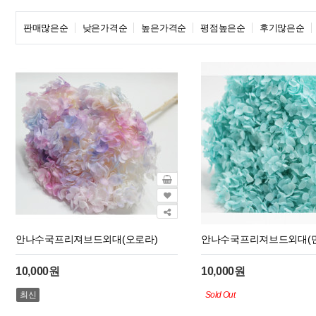
판매많은순
낮은가격순
높은가격순
평점높은순
후기많은순
안나수국프리져브드외대(오로라)
안나수국프리져브드외대(민
10,000원
10,000원
최신
Sold Out