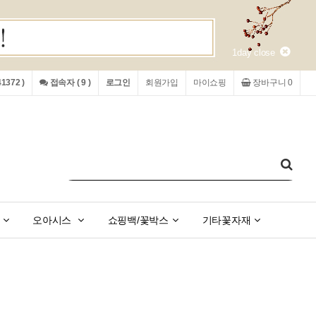
1day close
372 )
접속자 ( 9 )
로그인
회원가입
마이쇼핑
장바구니 0
오아시스
쇼핑백/꽃박스
기타꽃자재