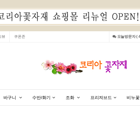
리뷰
쿠폰존
오늘방문자 ( 41
바구니
수반/화기
조화
프리져브드
비누꽃