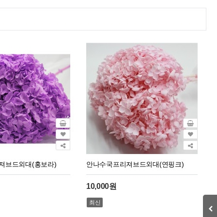
져브드외대(홍보라)
안나수국프리져브드외대(연핑크)
10,000원
최신