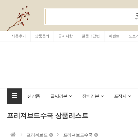
사용후기
상품문의
공지사항
질문과답변
이벤트
포토
신상품
글씨리본
장식리본
포장지
프리져브드수국 상품리스트
프리져브드
프리져브드수국