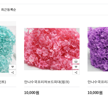
최근등록순
트)
안나수국프리져브드외대(핑크)
안나수국프리
10,000원
10,000원