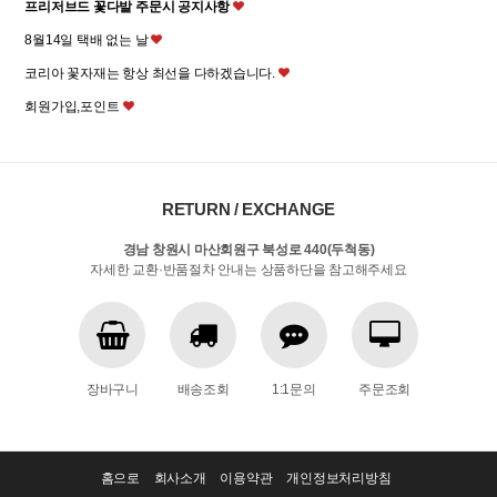
프리저브드 꽃다발 주문시 공지사항
8월14일 택배 없는 날
코리아 꽃자재는 항상 최선을 다하겠습니다.
회원가입,포인트
RETURN / EXCHANGE
경남 창원시 마산회원구 북성로 440(두척동)
자세한 교환·반품절차 안내는 상품하단을 참고해주세요
장바구니
배송조회
1:1문의
주문조회
홈으로
회사소개
이용약관
개인정보처리방침