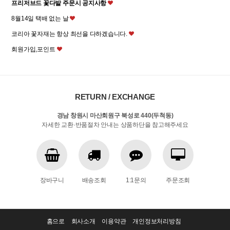
프리저브드 꽃다발 주문시 공지사항
8월14일 택배 없는 날
코리아 꽃자재는 항상 최선을 다하겠습니다.
회원가입,포인트
RETURN / EXCHANGE
경남 창원시 마산회원구 북성로 440(두척동)
자세한 교환·반품절차 안내는 상품하단을 참고해주세요
장바구니
배송조회
1:1문의
주문조회
홈으로
회사소개
이용약관
개인정보처리방침