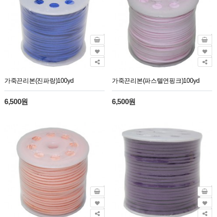
가죽끈리본(진파랑)100yd
가죽끈리본(파스텔연핑크)100yd
6,500원
6,500원