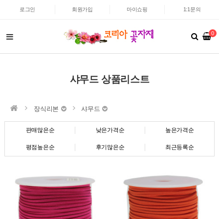
로그인
회원가입
마이쇼핑
1:1문의
0
샤무드 상품리스트
장식리본
샤무드
판매많은순
낮은가격순
높은가격순
평점높은순
후기많은순
최근등록순