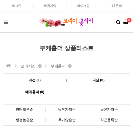
로그인
회원가입
마이쇼핑
1:1문의
0
부케홀더 상품리스트
오아시스
부케홀더
직선 (1)
곡선 (0)
매직홀더 (0)
판매많은순
낮은가격순
높은가격순
평점높은순
후기많은순
최근등록순