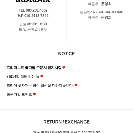
010-2413-7892
예금주 :
문영희
TEL 080.231.4002
국민은행 : 651401-04-306848
H.P 010-2413-7892
예금주 :
문영희
평일 08:30~18:30
토,일,공휴일 : 휴무
NOTICE
프리저브드 꽃다발 주문시 공지사항
8월14일 택배 없는 날
코리아 꽃자재는 항상 최선을 다하겠습니다.
회원가입,포인트
RETURN / EXCHANGE
경남 창원시 마산회원구 북성로 440(두척동)