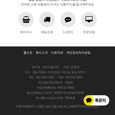
자세한 교환·반품절차 안내는 상품하단을 참고해주세요
장바구니
배송조회
1:1문의
주문조회
홈으로
회사소개
이용약관
개인정보처리방침
회사명
코리아꽃자재
대표
문영희
주소
경남 창원시 마산회원구 회성남 20길 47번지
TEL
010-2413-7892
FAX
055-231-3585
개인정보책임관리자
문영희
사업자등록번호
609-21-41652
통신판매업신고번호
제2021-마산회원-0301호
부가통신사업신고번호
00000호
COPYRIGHT © 2020 코리아꽃자재 ALL RIGHTS RESERVED.